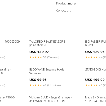
Product
more
Collection:
arm - 790065C09
TAILORED REALITIES SOFIE
JEG PASSER PÅ
JØRGENSEN
9 HCA
US$ 139.97
US$ 129.95
iews)
★★★★★
5.0 (7 reviews)
★★★★★
4.4 (2
erring -
BLODMÅNE Susanne Holden
STADIG DIG Hun
:58
Vennelov
US$ 99.95
US$ 199.00
iews)
★★★★★
4.0 (21 reviews)
★★★★★
4.1 (2
isk) - P1065-
Vibholm GULD - Bølge Øreringe -
Mads.Z - Diamao
R
411261-00-9 DEKORATION
1511024 DAME