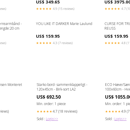
US$ 349.65
US$ 3975.0
iews)
★★★★★
4.9 (15 reviews)
★★★★★
4.7 (1
errearmbånd -
YOU LIKE IT DARKER Marie Laulund
CURSE FOR TR
ængde:20 cm
REUSS
US$ 159.95
US$ 159.95
iews)
★★★★★
4.3 (7 reviews)
★★★★★
4.8 (1
nsen Monteret
Starko bord- sammenklappeligt -
ECO Hæve/Sænk
120x45cm - Birk-sort LA2
100x60cm - Hvi
US$ 692.50
US$ 1055.0
Min. order: 1 piece
Min. order: 1 pi
views)
4.7 (18 reviews)
4.9 (
★★★★★
★★★★★
Sold :
Login>>
Sold :
Login>>