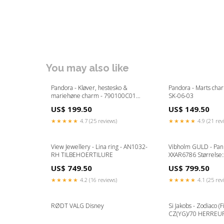
You may also like
Pandora - Kløver, hestesko &
Pandora - Marts ch
mariehøne charm - 790100C01
SK-06-03
OERERING
US$ 199.50
US$ 149.50
★★★★★
4.7 (25 reviews)
★★★★★
4.9 (21 rev
View Jewellery - Lina ring - AN1032-
Vibholm GULD - Panz
RH TILBEHOERTILURE
XXAR6786 Størrelse
US$ 749.50
US$ 799.50
★★★★★
4.2 (16 reviews)
★★★★★
4.1 (25 rev
RØDT VALG Disney
Si Jakobs - Zodiaco (F
CZ(YG)/70 HERREU