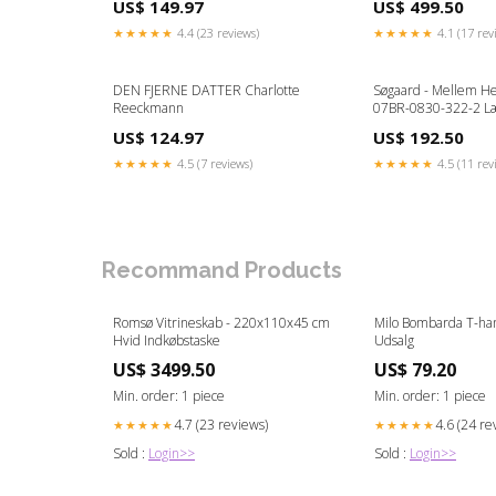
US$ 149.97
US$ 499.50
★★★★★
4.4 (23 reviews)
★★★★★
4.1 (17 rev
DEN FJERNE DATTER Charlotte
Søgaard - Mellem H
Reeckmann
07BR-0830-322-2 L
US$ 124.97
US$ 192.50
★★★★★
4.5 (7 reviews)
★★★★★
4.5 (11 rev
Recommand Products
Romsø Vitrineskab - 220x110x45 cm
Milo Bombarda T-ha
Hvid Indkøbstaske
Udsalg
US$ 3499.50
US$ 79.20
Min. order: 1 piece
Min. order: 1 piece
4.7 (23 reviews)
4.6 (24 re
★★★★★
★★★★★
Sold :
Login>>
Sold :
Login>>