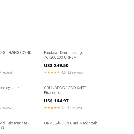
 DIG - HÆNGEDYND
Pandora - Drømmefanger -
767200C00 URREM
US$ 249.50
9 reviews)
★★★★★
4.6 (22 reviews)
de og katte
GRUNDBOG I GOD KAFFE
Pirandello
US$ 164.97
3 reviews)
★★★★★
4.1 (6 reviews)
nd Halo øreringe -
ORMEGÅRDEN Clare Mackintosh
UR