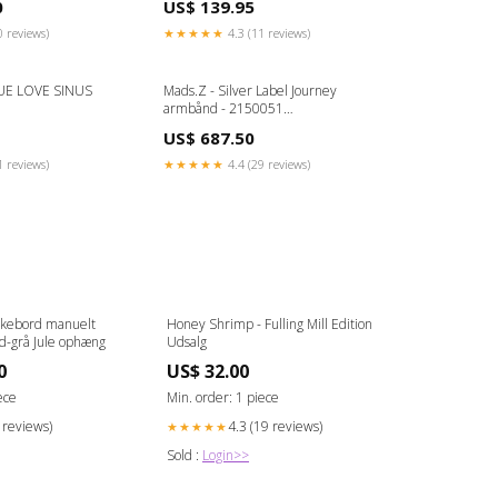
0
US$ 139.95
0 reviews)
★★★★★
4.3 (11 reviews)
UE LOVE SINUS
Mads.Z - Silver Label Journey
armbånd - 2150051
TILBEHOERTILURE
US$ 687.50
1 reviews)
★★★★★
4.4 (29 reviews)
ebord manuelt
Honey Shrimp - Fulling Mill Edition
d-grå Jule ophæng
Udsalg
0
US$ 32.00
ece
Min. order: 1 piece
7 reviews)
4.3 (19 reviews)
★★★★★
Sold :
Login>>