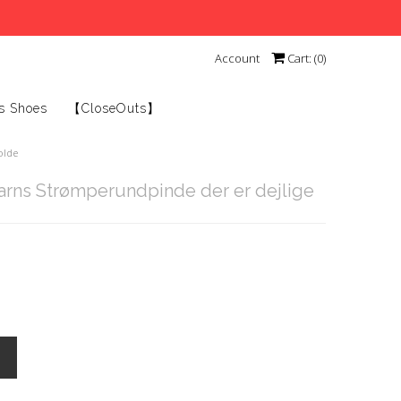
Account
Cart: (
0
)
s Shoes
【CloseOuts】
olde
Yarns Strømperundpinde der er dejlige