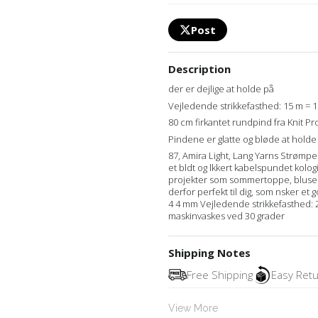
Post
Description
der er dejlige at holde på
Vejledende strikkefasthed: 15 m = 
80 cm firkantet rundpind fra Knit Pro
Pindene er glatte og bløde at holde 
87, Amira Light, Lang Yarns Strømpe
et bldt og lkkert kabelspundet kolog
projekter som sommertoppe, bluser og
derfor perfekt til dig, som nsker et g
4 4 mm Vejledende strikkefasthed: 
maskinvaskes ved 30 grader
Shipping Notes
Free Shipping
Easy Ret
View More