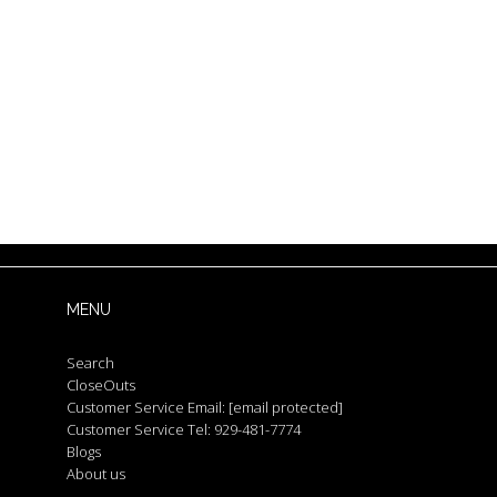
MENU
Search
CloseOuts
Customer Service Email:
[email protected]
Customer Service Tel: 929-481-7774
Blogs
About us