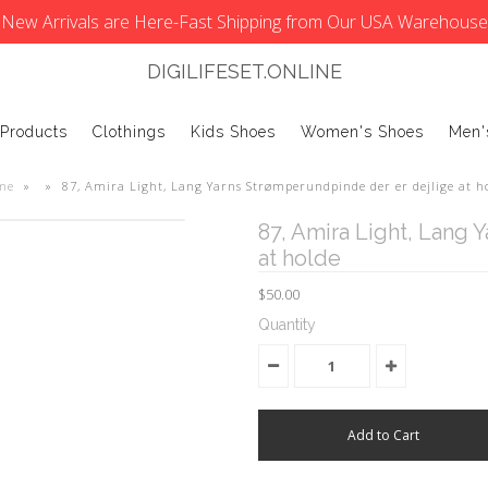
New Arrivals are Here-Fast Shipping from Our USA Warehouse
DIGILIFESET.ONLINE
 Products
Clothings
Kids Shoes
Women's Shoes
Men'
me
»
»
87, Amira Light, Lang Yarns Strømperundpinde der er dejlige at h
87, Amira Light, Lang 
at holde
$50.00
Quantity