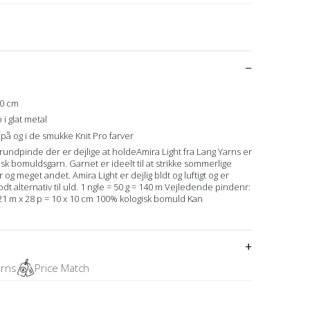
10 cm
 i glat metal
på og i de smukke Knit Pro farver
rundpinde der er dejlige at holdeAmira Light fra Lang Yarns er
isk bomuldsgarn. Garnet er ideelt til at strikke sommerlige
 meget andet. Amira Light er dejlig bldt og luftigt og er
odt alternativ til uld. 1 ngle = 50 g = 140 m Vejledende pindenr:
21 m x 28 p = 10 x 10 cm 100% kologisk bomuld Kan
urns
Price Match