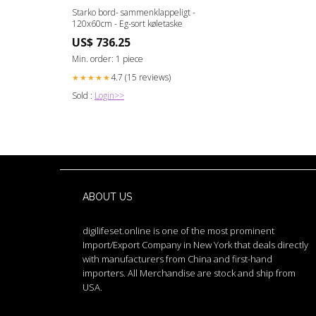
Starko bord- sammenklappeligt -
120x60cm - Eg-sort køletaske
US$ 736.25
Min. order: 1 piece
4.7 (15 reviews)
★★★★★
Sold :
Login>>
ABOUT US
digilifeset.online is one of the most prominent
Import/Export Company in New York that deals directly
with manufacturers from China and first-hand
importers. All Merchandise are stock and ship from
USA.